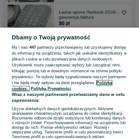
Ładna opona Hankook 2016r -
gwarancja,faktura
80 zł
Dbamy o Twoją prywatność
Maszewo
Odświeżono dzisiaj o 12:49
My i nasi
447
partnerzy przechowujemy lub uzyskujemy dostęp
do informacji na urządzeniu, takich jak unikalne identyfikatory w
plikach cookie w celu przetwarzania danych osobowych.
Bardzo ładne opony Fulda
Użytkownik może zaakceptować wybory lub zarządzać nimi,
2022r - gwarancja,faktura
klikając poniżej lub w dowolnym momencie na stronie polityki
80 zł
prywatności. Te wybory będą sygnalizowane naszym partnerom
i nie będą miały wpływu na dane przeglądania.
Polityka
cookies,
Polityka Prywatności
Maszewo
Wraz z naszymi partnerami przetwarzamy dane w celu
Dzisiaj o 12:47
zapewnienia:
Użycie dokładnych danych geolokalizacyjnych. Aktywne
skanowanie charakterystyki urządzenia do celów identyfikacji.
Rozumienie odbiorców dzięki statystyce lub kombinacji danych
1
2
3
...
71
z różnych źródeł. Przechowywanie informacji na urządzeniu lub
dostęp do nich. Pomiar efektywności reklam. Rozwój i
ulepszanie usług. Tworzenie profili w celu personalizacji treści.
Tworzenie profili w celu spersonalizowanych reklam.