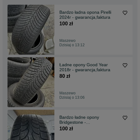
Bardzo ładna opona Pirelli
2024r - gwarancja,faktura
100 zł
Maszewo
Dzisiaj o 13:12
Ładne opony Good Year
2018r - gwarancja,faktura
80 zł
Maszewo
Dzisiaj o 13:06
Bardzo ładne opony
Bridgestone -
gwarancja,montaż,faktura
100 zł