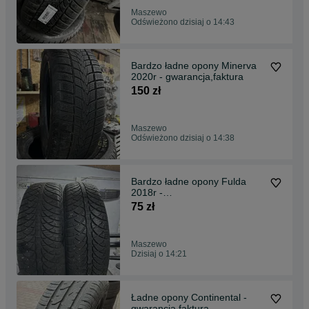
Maszewo
Odświeżono dzisiaj o 14:43
Bardzo ładne opony Minerva
2020r - gwarancja,faktura
150 zł
Maszewo
Odświeżono dzisiaj o 14:38
Bardzo ładne opony Fulda
2018r -
gwarancja,montaż,faktura
75 zł
Maszewo
Dzisiaj o 14:21
Ładne opony Continental -
gwarancja,faktura