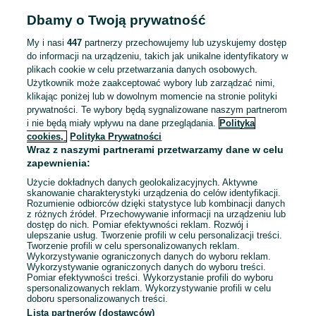
Dbamy o Twoją prywatność
Bardzo ładne opony Good
Year - gwarancja,faktura
My i nasi
447
partnerzy przechowujemy lub uzyskujemy dostęp
80 zł
do informacji na urządzeniu, takich jak unikalne identyfikatory w
plikach cookie w celu przetwarzania danych osobowych.
Użytkownik może zaakceptować wybory lub zarządzać nimi,
Maszewo
klikając poniżej lub w dowolnym momencie na stronie polityki
Odświeżono dzisiaj o 13:23
prywatności. Te wybory będą sygnalizowane naszym partnerom
i nie będą miały wpływu na dane przeglądania.
Polityka
cookies,
Polityka Prywatności
Ładne opony Falken 2022r -
Wraz z naszymi partnerami przetwarzamy dane w celu
gwarancja,faktura
zapewnienia:
100 zł
Użycie dokładnych danych geolokalizacyjnych. Aktywne
skanowanie charakterystyki urządzenia do celów identyfikacji.
Rozumienie odbiorców dzięki statystyce lub kombinacji danych
Maszewo
z różnych źródeł. Przechowywanie informacji na urządzeniu lub
Dzisiaj o 13:15
dostęp do nich. Pomiar efektywności reklam. Rozwój i
ulepszanie usług. Tworzenie profili w celu personalizacji treści.
Tworzenie profili w celu spersonalizowanych reklam.
Wykorzystywanie ograniczonych danych do wyboru reklam.
Wykorzystywanie ograniczonych danych do wyboru treści.
Pomiar efektywności treści. Wykorzystanie profili do wyboru
1
2
3
...
71
spersonalizowanych reklam. Wykorzystywanie profili w celu
doboru spersonalizowanych treści.
Lista partnerów (dostawców)